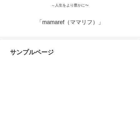
～人生をより豊かに〜
「mamaref（ママリフ）」
サンプルページ